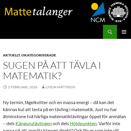
Hoppa
till
innehåll
Sök
Mattetalanger
PRIMÄR
MENY
AKTUELLT
,
OKATEGORISERADE
SUGEN PÅ ATT TÄVLA I
MATEMATIK?
2 FEBRUARI, 2026
LINDA MATTSSON
Ny termin, fågelkvitter och en massa energi – då kan det
kännas kul att testa på en tävling i matematik. Just nu har
åtminstone två härliga matematiktävlingar öppet för anmälan
– dels
Kängurutävlingen
och dels
Höjdpunkten
. Varför inte
passa på att anmäla klassen direkt? Och för er som inte vill