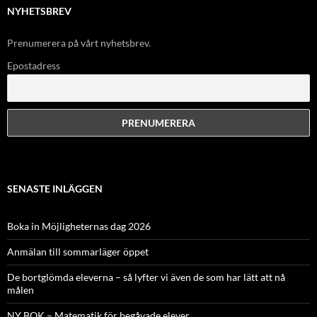
NYHETSBREV
Prenumerera på vårt nyhetsbrev.
Epostadress
SENASTE INLÄGGEN
Boka in Möjligheternas dag 2026
Anmälan till sommarläger öppet
De bortglömda eleverna – så lyfter vi även de som har lätt att nå
målen
NY BOK – Matematik för begåvade elever